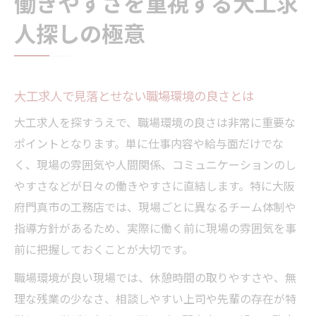
働きやすさを重視する大工求
門真市で注目される職場環境良好な現場
人探しの極意
門真市で選ばれる大工求人の魅力とは
大工求人で職場環境良好な現場の探し方
門真市の大工求人で注目すべき職場雰囲気
大工求人で見落とせない職場環境の良さとは
働きやすい大工求人が多い門真市の理由
門真市の大工求人で評判の良い現場例
大工求人を探すうえで、職場環境の良さは非常に重要な
ポイントとなります。単に仕事内容や給与面だけでな
長く続けやすい大工求人を選ぶポイント
く、現場の雰囲気や人間関係、コミュニケーションのし
長く働ける大工求人の選び方を徹底解説
やすさなどが日々の働きやすさに直結します。特に大阪
定着率が高い大工求人の共通ポイント
府門真市の工務店では、現場ごとに異なるチーム体制や
大工求人で継続しやすい条件を見極める
指導方針があるため、実際に働く前に現場の雰囲気を事
働き続けやすい大工求人のメリットとは
前に把握しておくことが大切です。
大工求人選びで職場環境を見抜く方法
職場環境が良い現場では、休憩時間の取りやすさや、無
未経験から始める安心の大工求人の特徴
理な残業の少なさ、相談しやすい上司や先輩の存在が特
未経験歓迎の大工求人で安心スタート