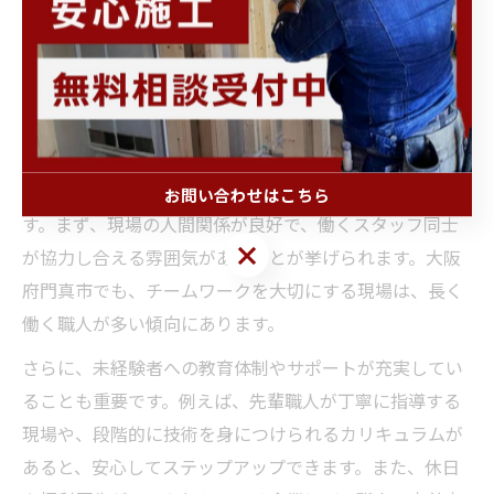
すすめです。失敗しないためには、給与や休日だけでな
く、現場の雰囲気や人間関係も慎重にチェックすること
が大切です。
定着率が高い大工求人の共通ポイント
定着率が高い大工求人にはいくつかの共通点がありま
お問い合わせはこちら
す。まず、現場の人間関係が良好で、働くスタッフ同士
お問い合わせはこちら
が協力し合える雰囲気があることが挙げられます。大阪
府門真市でも、チームワークを大切にする現場は、長く
働く職人が多い傾向にあります。
さらに、未経験者への教育体制やサポートが充実してい
ることも重要です。例えば、先輩職人が丁寧に指導する
現場や、段階的に技術を身につけられるカリキュラムが
あると、安心してステップアップできます。また、休日