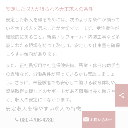
安定した収入が得られる大工求人の条件
安定した収入を得るためには、次のような条件が揃って
いる大工求人を選ぶことが大切です。まず、受注案件が
継続的にあること。新築・リフォーム・内装工事など多
岐にわたる現場を持つ工務店は、安定した仕事量を確保
しやすい傾向があります。
また、正社員採用や社会保険完備、残業・休日出勤手当
の支給など、労働条件が整っているかも確認しましょ
う。さらに、未経験者でも安心して働ける教育体制や、
資格取得支援などのサポートがある職場は長く働きやす
く、収入の安定につながります。
安定収入を得やすい求人の特徴
案件数・現場数が豊富
080-4706-4280
お問い合わせ
正社員採用・福利厚生充実