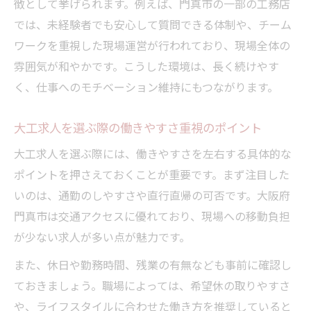
徴として挙げられます。例えば、門真市の一部の工務店
大工求人で未経験者が働きやすい理由
では、未経験者でも安心して質問できる体制や、チーム
初心者も安心できる大工求人の魅力紹介
ワークを重視した現場運営が行われており、現場全体の
雰囲気が和やかです。こうした環境は、長く続けやす
未経験から大工求人に挑戦する際の注意点
く、仕事へのモチベーション維持にもつながります。
大工求人で現場デビューするための準備
収入も安定する大阪府門真市の大工求人
大工求人を選ぶ際の働きやすさ重視のポイント
大工求人で安定収入を目指すポイント
大工求人を選ぶ際には、働きやすさを左右する具体的な
門真市の大工求人で収入が安定する理由
ポイントを押さえておくことが重要です。まず注目した
大工求人選びで収入面を重視するコツ
いのは、通勤のしやすさや直行直帰の可否です。大阪府
安定した収入が得られる大工求人の条件
門真市は交通アクセスに優れており、現場への移動負担
大工求人で収入アップを実現する方法
が少ない求人が多い点が魅力です。
技術と働きやすさを両立する転職のコツ
また、休日や勤務時間、残業の有無なども事前に確認し
大工求人で技術向上と働きやすさを実現
ておきましょう。職場によっては、希望休の取りやすさ
転職で選ぶべき大工求人の条件を解説
や、ライフスタイルに合わせた働き方を推奨していると