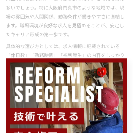
多いでしょう。特に大阪府門真市のような地域では、現
場の雰囲気や人間関係、勤務条件が働きやすさに直結し
ます。職場環境が良好な求人を見極めることが、安定し
たキャリア形成の第一歩です。
具体的な選び方としては、求人情報に記載されている
「休日数」「勤務時間」「福利厚生」の内容をしっかり
確認しましょう。さらに、現場見学や面談時に実際の職
場の雰囲気や先輩大工の働きぶりを観察することも重要
です。例えば、直行直帰が可能かどうかや、未経験者へ
のフォロー体制が整っているかなども、長く働く上で大
切なポイントです。
また、門真市はアクセスが良く、通勤の負担が軽減でき
る点も魅力です。地元で腰を据えて働きたい方にとって
は、地場の工務店やリフォーム会社が提供する求人もお