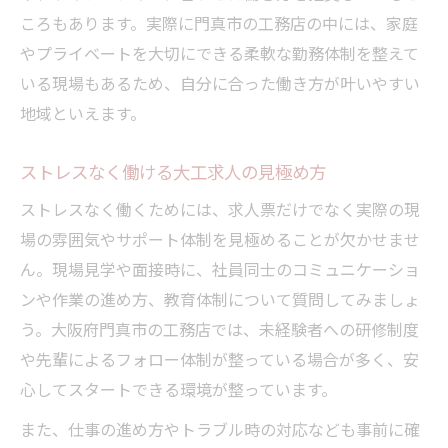
ころもあります。実際に門真市の工務店の中には、家庭
技術が身につく大工求人で働くメリット
やプライベートを大切にできる柔軟な勤務体制を整えて
大工求人で成長しやすい職場を選ぶ秘訣
いる現場もあるため、自分に合った働き方が叶いやすい
働きやすさも重視した大工求人の選択術
地域といえます。
ストレスなく働ける大工求人の見極め方
ストレスなく働くためには、求人票だけでなく実際の現
場の雰囲気やサポート体制を見極めることが欠かせませ
ん。現場見学や面接時に、社員同士のコミュニケーショ
ンや作業の進め方、教育体制について質問してみましょ
う。大阪府門真市の工務店では、未経験者への研修制度
や先輩によるフォロー体制が整っている場合が多く、安
心してスタートできる環境が整っています。
また、仕事の進め方やトラブル時の対応なども事前に確