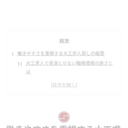
目次
働きやすさを重視する大工求人探しの極意
大工求人で見落とせない職場環境の良さと
は
大工求人を選ぶ際の働きやすさ重視のポイ
ント
ストレスなく働ける大工求人の見極め方
大工求人で理想の職場を見つけるコツ
長く続けやすい大工求人の特徴を知る