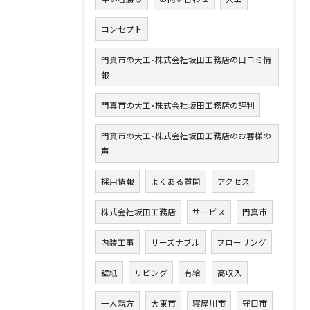
コンセプト
お問い合わせはこちら
門真市の大工･株式会社坂田工務店の口コミ情
報
門真市の大工･株式会社坂田工務店の評判
門真市の大工･株式会社坂田工務店のお客様の
声
採用情報
よくある質問
アクセス
株式会社坂田工務店
サービス
門真市
内装工事
リーズナブル
フローリング
壁紙
リビング
有給
高収入
一人親方
大東市
寝屋川市
守口市