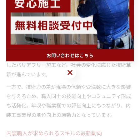
められるため、熟練した職人の手による仕上がりは顧客
満足度に直結します。
業界全体で施工品質の向上や作業効率化を目指す流れが
強まる中、専門技能を持つ内装職人がチームを牽引し、
新しい工法や素材の導入などにも積極的に対応していま
す。例えば、リフォーム需要の拡大や高齢化社会に対応
お問い合わせはこちら
したバリアフリー施工など、社会の変化に応じた技術革
お問い合わせはこちら
新が進んでいます。
一方で、技術力の差が現場の信頼や受注数に大きな影響
を与えるため、職人同士の技能向上やコミュニティ形成
も活発化。年収や職業欄での評価向上にもつながり、内
装工事業界の地位向上の原動力となっています。
内装職人が求められるスキルの最新動向