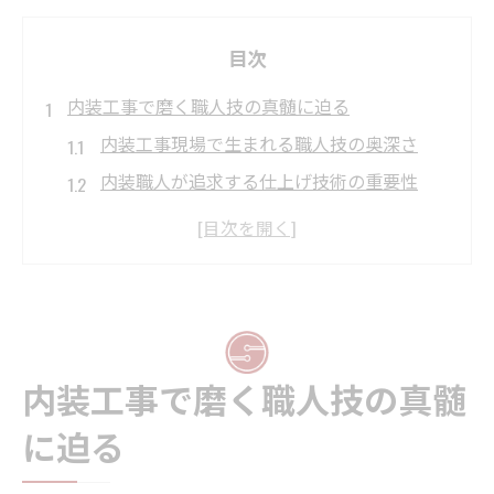
目次
内装工事で磨く職人技の真髄に迫る
内装工事現場で生まれる職人技の奥深さ
内装職人が追求する仕上げ技術の重要性
内装工事で培う専門スキルと対応力の磨き
方
内装工事の職種別に異なる技能習得の実際
職人同士のコミュニティが技術を高める理
由
内装工事で磨く職人技の真髄
職人として成長する内装工事の魅力
に迫る
内装工事で身につく一生ものの職人技能
内装工事の現場がもたらす成長とやりがい