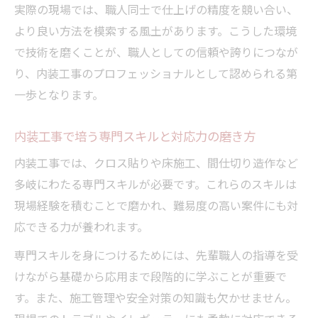
実際の現場では、職人同士で仕上げの精度を競い合い、
内装職人が自分の事業を持つメリットとは
より良い方法を模索する風土があります。こうした環境
仕事獲得と人脈構築のコツを内装工事で学
で技術を磨くことが、職人としての信頼や誇りにつなが
ぶ
り、内装工事のプロフェッショナルとして認められる第
職業欄に内装業と記載する際の注意点
一歩となります。
キャリアアップに繋がる実績と信頼の築き
方
内装工事で培う専門スキルと対応力の磨き方
内装工事では、クロス貼りや床施工、間仕切り造作など
多岐にわたる専門スキルが必要です。これらのスキルは
現場経験を積むことで磨かれ、難易度の高い案件にも対
応できる力が養われます。
専門スキルを身につけるためには、先輩職人の指導を受
けながら基礎から応用まで段階的に学ぶことが重要で
す。また、施工管理や安全対策の知識も欠かせません。