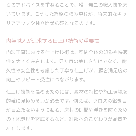
内装工事職で資格を活かす働き方のコツ
らのアドバイスを重ねることで、唯一無二の職人技を磨
職業分類で有利になる内装工事の資格選び
いています。こうした経験の積み重ねが、将来的なキャ
リアアップや独立開業の礎となるのです。
内装工事職で年収をアップする方法とは
内装工事で年収アップを叶えるキャリア戦
内装職人が追求する仕上げ技術の重要性
略
内装工事における仕上げ技術は、空間全体の印象や快適
年収の高い内装工事職人になるための条件
性を大きく左右します。見た目の美しさだけでなく、耐
床職人や多能工で収入を伸ばすスキル習得
久性や安全性も考慮した丁寧な仕上げが、顧客満足度の
法
向上やリピート受注につながります。
仕事がない時期の乗り切り方と転職の考え
仕上げ技術を高めるためには、素材の特性や施工環境を
方
的確に見極める力が必要です。例えば、クロスの継ぎ目
内装工事職人の求人選びで重視するポイン
が目立たないように貼る、床材の隙間や浮きを防ぐため
ト
の下地処理を徹底するなど、細部へのこだわりが品質を
独立開業とキャリア構築の内装工事戦略
左右します。
内装工事で独立開業を実現するための準備