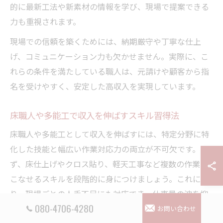
的に最新工法や新素材の情報を学び、現場で提案できる
力も重視されます。
現場での信頼を築くためには、納期厳守や丁寧な仕上
げ、コミュニケーション力も欠かせません。実際に、こ
れらの条件を満たしている職人は、元請けや顧客から指
名を受けやすく、安定した高収入を実現しています。
床職人や多能工で収入を伸ばすスキル習得法
床職人や多能工として収入を伸ばすには、特定分野に特
化した技能と幅広い作業対応力の両立が不可欠です。ま
ず、床仕上げやクロス貼り、軽天工事など複数の作業を
こなせるスキルを段階的に身につけましょう。これによ
り、現場ごとの人手不足にも対応でき、仕事量の波を抑
080-4706-4280
えられます。
お問い合わせ