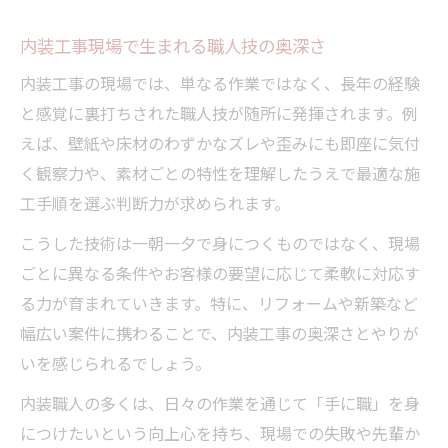
内装職人の年収や将来性が高い理由とは
内装工事現場で生まれる職人技の奥深さ
仕事がきついと感じる時の乗り越え方
多様な内装工事で広がるキャリアの選択肢
内装工事の現場では、単なる作業ではなく、長年の経験
と感覚に裏打ちされた職人技が随所に発揮されます。例
専門技能で切り拓く内装工事の未来
えば、壁紙や床材のわずかなズレや歪みにも即座に気付
内装工事の専門技能が業界を変える理由
く観察力や、素材ごとの特性を理解したうえで最適な施
内装職人が求められるスキルの最新動向
工手順を選ぶ判断力が求められます。
新技術導入で進化する内装工事の現場力
こうした技術は一朝一夕で身につくものではなく、現場
英語対応できる内装工事職人の強みとは
ごとに異なる条件やお客様の要望に応じて柔軟に対応す
内装工事で目指す多能工のキャリア展望
る力が育まれていきます。特に、リフォームや新築など
資格取得を目指すなら内装工事が有利な理由
幅広い案件に携わることで、内装工事の奥深さとやりが
内装工事で取得できる国家資格の種類
いを感じられるでしょう。
内装職人に必要な資格取得の具体的な手順
内装職人の多くは、日々の作業を通じて「手に職」を身
内装工事の実務経験が資格取得を後押し
につけたいという向上心を持ち、現場での失敗や先輩か