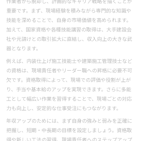
作業者から脱却し、計画的なキャリア戦略を描くことが
重要です。まず、現場経験を積みながら専門的な知識や
技能を深めることで、自身の市場価値を高められます。
加えて、国家資格や各種技能講習の取得は、大手建設会
社や元請けとの取引拡大に直結し、収入向上の大きな武
器となります。
例えば、内装仕上げ施工技能士や建築施工管理技士など
の資格は、現場責任者やリーダー職への昇格に必要不可
欠です。資格取得によって、現場での評価や役割が上が
り、手当や基本給のアップを実現できます。さらに多能
工として幅広い作業を習得することで、現場ごとの対応
力も向上し、安定的な仕事受注にもつながります。
年収アップのためには、まず自身の強みと弱みを正確に
把握し、短期・中長期の目標を設定しましょう。資格取
得や新しい工法の習得、現場責任者へのステップアップ