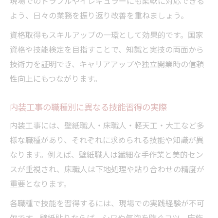
現場でのトラブルやイレギュラーにも柔軟に対応できる
よう、日々の業務を振り返り改善を重ねましょう。
資格取得もスキルアップの一環として効果的です。国家
資格や技能検定を目指すことで、知識と実技の両面から
技術力を証明でき、キャリアアップや独立開業時の信頼
性向上にもつながります。
内装工事の職種別に異なる技能習得の実際
内装工事には、壁紙職人・床職人・軽天工・大工など多
様な職種があり、それぞれに求められる技能や知識が異
なります。例えば、壁紙職人は繊細な手作業と美的セン
スが重視され、床職人は下地処理や貼り合わせの精度が
重要となります。
各職種で技能を習得するには、現場での実践経験が不可
欠です。壁紙貼りならば、シワや気泡を防ぐコツ、床施