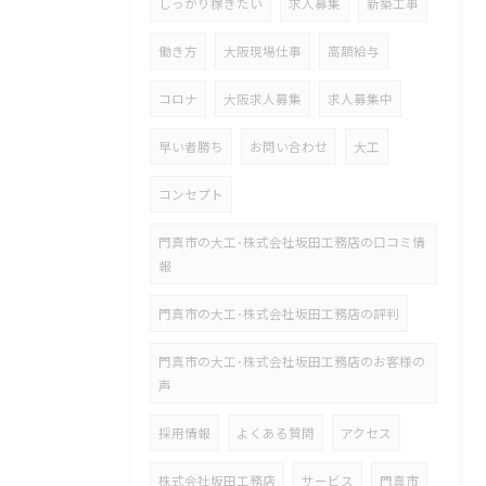
しっかり稼ぎたい
求人募集
新築工事
働き方
大阪現場仕事
高額給与
コロナ
大阪求人募集
求人募集中
早い者勝ち
お問い合わせ
大工
コンセプト
門真市の大工･株式会社坂田工務店の口コミ情
報
門真市の大工･株式会社坂田工務店の評判
門真市の大工･株式会社坂田工務店のお客様の
声
採用情報
よくある質問
アクセス
株式会社坂田工務店
サービス
門真市