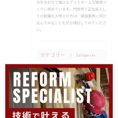
力を合わせて働けるアットホームな環境づ
くりに努めています。門真市で正社員とし
ての就職をお考えの方は、建設業界に飛び
込んでみることをぜひ検討してみてくださ
い。
カテゴリー
Categories
全てのカテゴリー
リフォーム
間取り変更
水回り
和室
求人