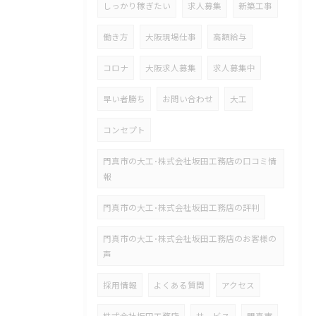
しっかり稼ぎたい
求人募集
新築工事
働き方
大阪現場仕事
高額給与
コロナ
大阪求人募集
求人募集中
早い者勝ち
お問い合わせ
大工
コンセプト
門真市の大工･株式会社坂田工務店の口コミ情
報
門真市の大工･株式会社坂田工務店の評判
門真市の大工･株式会社坂田工務店のお客様の
声
採用情報
よくある質問
アクセス
株式会社坂田工務店
サービス
門真市