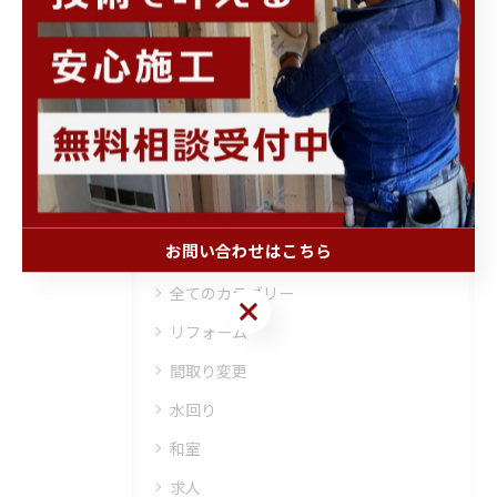
力を合わせて働けるアットホームな環境づ
くりに努めています。門真市で正社員とし
ての就職をお考えの方は、建設業界に飛び
込んでみることをぜひ検討してみてくださ
い。
カテゴリー
Categories
お問い合わせはこちら
全てのカテゴリー
お問い合わせはこちら
リフォーム
間取り変更
水回り
和室
求人